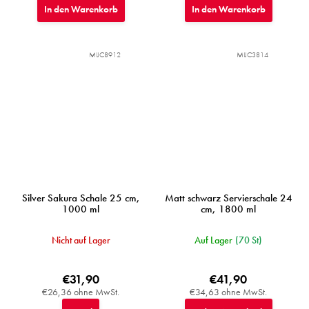
In den Warenkorb
In den Warenkorb
MIJC8912
MIJC3814
Silver Sakura Schale 25 cm,
Matt schwarz Servierschale 24
1000 ml
cm, 1800 ml
Nicht auf Lager
Auf Lager
(70 St)
€31,90
€41,90
€26,36 ohne MwSt.
€34,63 ohne MwSt.