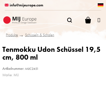
Zum
info@mijeurope.com
Inhalt
springen
WARENK
Produkte
Schüsseln & Schalen
Tenmokku Udon Schüssel 19,5
cm, 800 ml
Artikelnummer:
MIJC2451
Marke:
MIJ