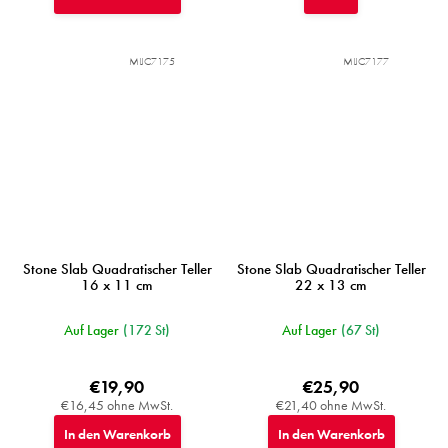
MIJC7175
MIJC7177
Stone Slab Quadratischer Teller
Stone Slab Quadratischer Teller
16 x 11 cm
22 x 13 cm
Auf Lager
(172 St)
Auf Lager
(67 St)
€19,90
€25,90
€16,45 ohne MwSt.
€21,40 ohne MwSt.
In den Warenkorb
In den Warenkorb