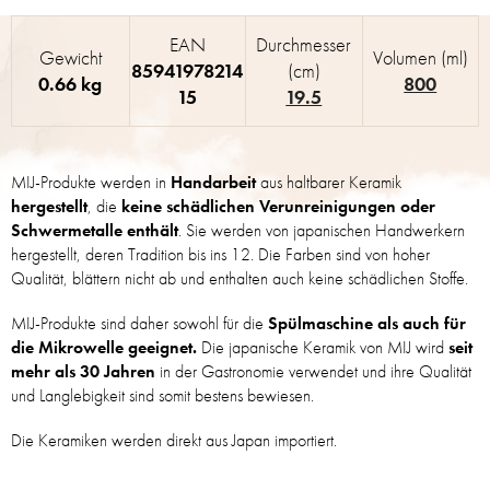
EAN
Durchmesser
Gewicht
Volumen (ml)
85941978214
(cm)
0.66 kg
800
15
19.5
MIJ-Produkte werden in
Handarbeit
aus haltbarer Keramik
hergestellt
, die
keine schädlichen Verunreinigungen oder
Schwermetalle enthält
. Sie werden von japanischen Handwerkern
hergestellt, deren Tradition bis ins 12. Die Farben sind von hoher
Qualität, blättern nicht ab und enthalten auch keine schädlichen Stoffe.
MIJ-Produkte sind daher sowohl für die
Spülmaschine als auch für
die Mikrowelle geeignet.
Die japanische Keramik von MIJ wird
seit
mehr als 30 Jahren
in der Gastronomie verwendet und ihre Qualität
und Langlebigkeit sind somit bestens bewiesen.
Die Keramiken werden direkt aus Japan importiert.