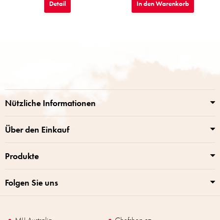
Detail
In den Warenkorb
F
u
ß
z
e
i
Nützliche Informationen
l
e
Über den Einkauf
Produkte
Folgen Sie uns