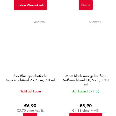
In den Warenkorb
Detail
MIJC5094
MIJC0775
Sky Blue quadratische
Matt Black unregelmäßige
Saucenschüssel 7x 7 cm, 50 ml
Soßenschüssel 10,5 cm, 150
ml
Nicht auf Lager
Auf Lager
(871 St)
€6,90
€5,90
€5,70 ohne MwSt.
€4,88 ohne MwSt.