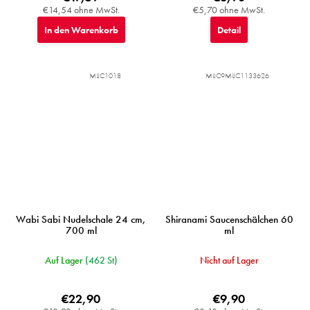
€14,54 ohne MwSt.
€5,70 ohne MwSt.
In den Warenkorb
Detail
MIJC1018
MIJC9MIJC1133626
Wabi Sabi Nudelschale 24 cm,
Shiranami Saucenschälchen 60
700 ml
ml
Auf Lager
(462 St)
Nicht auf Lager
€22,90
€9,90