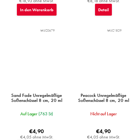
€18,93 ohne MwSt.
€8,18 ohne MwSt.
In den Warenkorb
Detail
MIJC0679
MIJC1829
Sand Fade Unregelmäßige
Peacock Unregelmäßige
Soßenschüssel 8 cm, 20 ml
Soßenschüssel 8 cm, 20 ml
Auf Lager
(763 St)
Nicht auf Lager
€4,90
€4,90
€4,05 ohne MwSt.
€4,05 ohne MwSt.