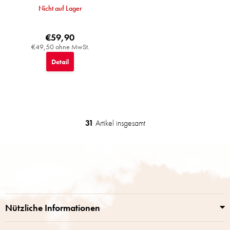
Nicht auf Lager
€59,90
€49,50 ohne MwSt.
Detail
31
Artikel insgesamt
S
t
e
F
u
u
e
ß
r
z
e
e
l
i
e
Nützliche Informationen
m
l
e
e