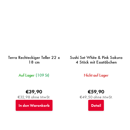
Terra Rechteckiger Teller 22 x
Sushi Set White & Pink Sakura
18 cm
4 Stück mit Essstäbchen
Auf Lager
(109 St)
Nicht auf Lager
€39,90
€59,90
€32,98 ohne MwSt.
€49,50 ohne MwSt.
In den Warenkorb
Detail