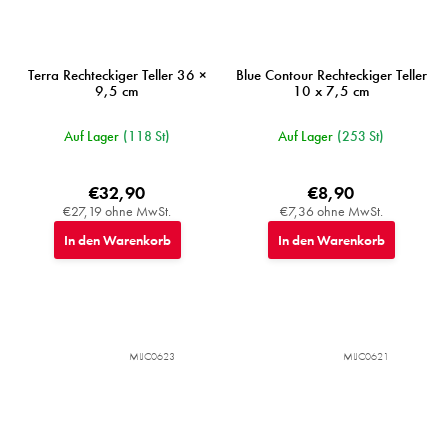
Terra Rechteckiger Teller 36 ×
Blue Contour Rechteckiger Teller
9,5 cm
10 x 7,5 cm
Auf Lager
(118 St)
Auf Lager
(253 St)
€32,90
€8,90
€27,19 ohne MwSt.
€7,36 ohne MwSt.
In den Warenkorb
In den Warenkorb
MIJC0623
MIJC0621