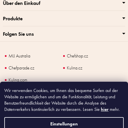
n
Über den Einkauf
t
e
Produkte
d
e
r
Folgen Sie uns
L
i
s
t
MIJ Australia
Chefshop.cz
e
Chefparade.cz
Kulina.cz
Kulina.com
Wir verwenden Cookies, um Ihnen das bequeme Surfen auf der
Website zu ermöglichen und um die Funktionalität, Leistung und
Benutzerfreundlichkeit der Website durch die Analyse des
Datenverkehrs kontinuierlich zu verbessern. Lesen Sie
hier
mehr.
Copyright
2026
Made In Japan Europe. Alle Rechte vorbehalten.
Nach dem Gesetz über Verkaufsunterlagen ist der Verkäufer verpflichtet, dem
Käufer eine Quittung auszustellen. Gleichzeitig ist er verpflichtet, die
Einstellungen