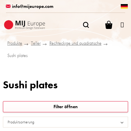
Zum
info@mijeurope.com
Inhalt
springen
WARENK
Produkte
Teller
Rechteckige und quadratische
Sushi plates
Sushi plates
L
Filter öffnen
i
s
Produktsortierung
t
e