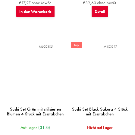
€17,27 ohne MwSt.
€39,60 ohne MwSt.
In den Warenkorb
Detail
Top
MIJC0305
MIJC0317
Sushi Set Grün mit stilisierten
Sushi Set Black Sakura 4 Stück
Blumen 4 Stück mit Essstäbchen
mit Essstäbchen
Auf Lager
(31 St)
Nicht auf Lager