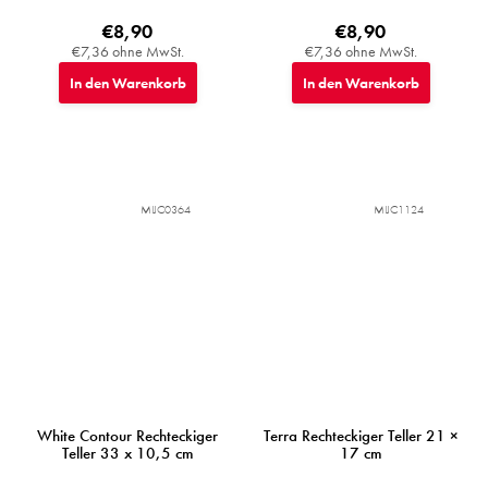
€8,90
€8,90
€7,36 ohne MwSt.
€7,36 ohne MwSt.
In den Warenkorb
In den Warenkorb
MIJC0364
MIJC1124
White Contour Rechteckiger
Terra Rechteckiger Teller 21 ×
Teller 33 x 10,5 cm
17 cm