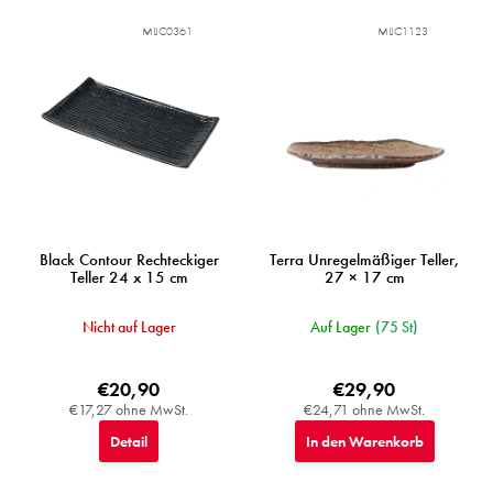
d
MIJC0361
MIJC1123
e
r
P
r
o
d
u
k
t
e
Black Contour Rechteckiger
Terra Unregelmäßiger Teller,
Teller 24 x 15 cm
27 × 17 cm
Nicht auf Lager
Auf Lager
(75 St)
€20,90
€29,90
€17,27 ohne MwSt.
€24,71 ohne MwSt.
Detail
In den Warenkorb