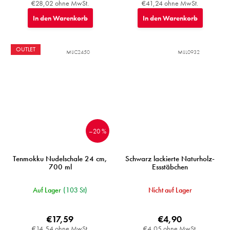
€28,02 ohne MwSt.
€41,24 ohne MwSt.
In den Warenkorb
In den Warenkorb
OUTLET
MIJC2450
MIJL0932
–20 %
Tenmokku Nudelschale 24 cm,
Schwarz lackierte Naturholz-
700 ml
Essstäbchen
Auf Lager
(103 St)
Nicht auf Lager
€17,59
€4,90
€14,54 ohne MwSt.
€4,05 ohne MwSt.