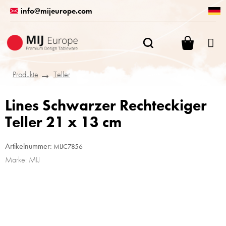
Zum
info@mijeurope.com
Inhalt
springen
WARENK
Produkte
Teller
Lines Schwarzer Rechteckiger
Teller 21 x 13 cm
Artikelnummer:
MIJC7856
Marke:
MIJ