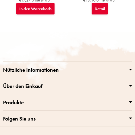
€17,27 ohne MwSt.
€18,10 ohne MwSt.
In den Warenkorb
Detail
F
u
ß
z
e
i
Nützliche Informationen
l
e
Über den Einkauf
Produkte
Folgen Sie uns