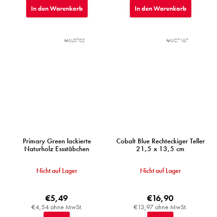
In den Warenkorb
In den Warenkorb
MIJL0702
MIJC7167
Primary Green lackierte
Cobalt Blue Rechteckiger Teller
Naturholz Essstäbchen
21,5 x 13,5 cm
Nicht auf Lager
Nicht auf Lager
€5,49
€16,90
€4,54 ohne MwSt.
€13,97 ohne MwSt.