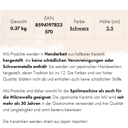
EAN
Gewicht
Farbe
Höhe (cm)
8594197823
0.37 kg
Schwarz
2.5
570
MIJ-Produkte werden in
Handarbeit
aus haltbarer Keramik
hergestellt
, die
keine schädlichen Verunreinigungen oder
Schwermetalle enthält
. Sie werden von japanischen Handwerkern
hergestellt, deren Tradition bis ins 12. Die Farben sind von hoher
Qualität, blättern nicht ab und enthalten auch keine schädlichen Stoffe.
MIJ-Produkte sind daher sowohl für die
Spülmaschine als auch für
die Mikrowelle geeignet.
Die japanische Keramik von MIJ wird
seit
mehr als 30 Jahren
in der Gastronomie verwendet und ihre Qualität
und Langlebigkeit sind somit bestens bewiesen.
Die Keramiken werden direkt aus Japan importiert.