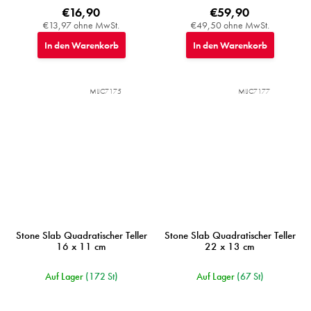
€16,90
€59,90
€13,97 ohne MwSt.
€49,50 ohne MwSt.
In den Warenkorb
In den Warenkorb
MIJC7175
MIJC7177
Stone Slab Quadratischer Teller
Stone Slab Quadratischer Teller
16 x 11 cm
22 x 13 cm
Auf Lager
(172 St)
Auf Lager
(67 St)