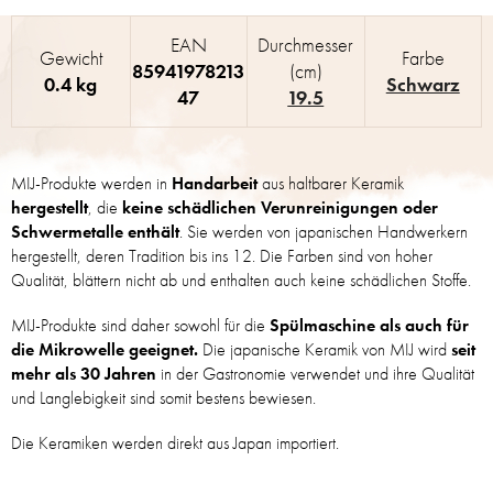
EAN
Durchmesser
Gewicht
Farbe
85941978213
(cm)
0.4 kg
Schwarz
47
19.5
MIJ-Produkte werden in
Handarbeit
aus haltbarer Keramik
hergestellt
, die
keine schädlichen Verunreinigungen oder
Schwermetalle enthält
. Sie werden von japanischen Handwerkern
hergestellt, deren Tradition bis ins 12. Die Farben sind von hoher
Qualität, blättern nicht ab und enthalten auch keine schädlichen Stoffe.
MIJ-Produkte sind daher sowohl für die
Spülmaschine als auch für
die Mikrowelle geeignet.
Die japanische Keramik von MIJ wird
seit
mehr als 30 Jahren
in der Gastronomie verwendet und ihre Qualität
und Langlebigkeit sind somit bestens bewiesen.
Die Keramiken werden direkt aus Japan importiert.