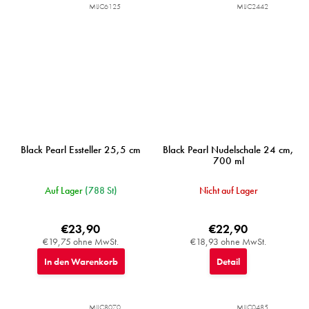
MIJC6125
MIJC2442
Black Pearl Essteller 25,5 cm
Black Pearl Nudelschale 24 cm,
700 ml
Auf Lager
(788 St)
Nicht auf Lager
€23,90
€22,90
€19,75 ohne MwSt.
€18,93 ohne MwSt.
In den Warenkorb
Detail
MIJC8070
MIJC0485