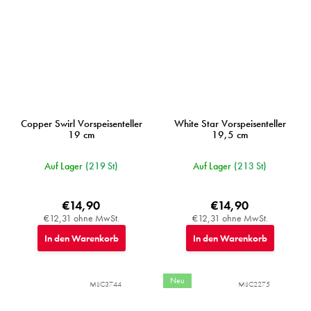
Copper Swirl Vorspeisenteller
White Star Vorspeisenteller
19 cm
19,5 cm
Auf Lager
(219 St)
Auf Lager
(213 St)
€14,90
€14,90
€12,31 ohne MwSt.
€12,31 ohne MwSt.
In den Warenkorb
In den Warenkorb
Neu
MIJC3744
MIJC2275