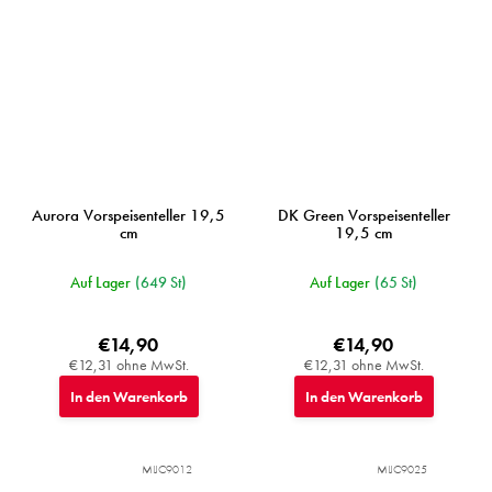
Aurora Vorspeisenteller 19,5
DK Green Vorspeisenteller
cm
19,5 cm
Auf Lager
(649 St)
Auf Lager
(65 St)
€14,90
€14,90
€12,31 ohne MwSt.
€12,31 ohne MwSt.
In den Warenkorb
In den Warenkorb
MIJC9012
MIJC9025