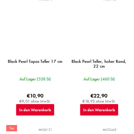
Black Pearl Tapas Teller 17 cm
Black Pearl Teller, hoher Rand,
22 cm
Auf Lager
(538 St)
Auf Lager
(460 St)
€10,90
€22,90
€9,01 ohne MwSt.
€18,93 ohne MwSt.
In den Warenkorb
In den Warenkorb
Top
MIJC6121
MIJC2445