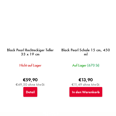
Black Pearl Rechteckiger Teller
Black Pearl Schale 15 cm, 450
33 x 19 cm
ml
Nicht auf Lager
Auf Lager
(670 St)
€59,90
€13,90
€49,50 ohne MwSt.
€11,49 ohne MwSt.
Detail
In den Warenkorb
F