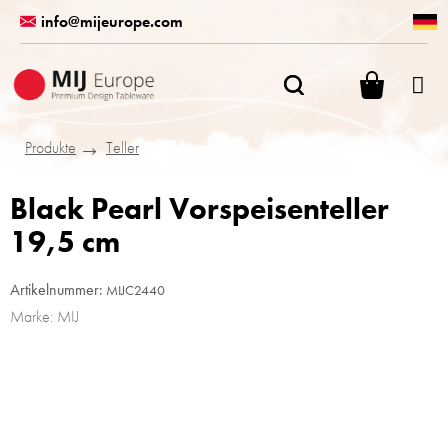
Zum
info@mijeurope.com
Inhalt
springen
WARENK
Produkte
Teller
Black Pearl Vorspeisenteller
19,5 cm
Artikelnummer:
MIJC2440
Marke:
MIJ