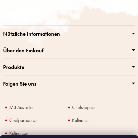
u
ß
z
e
i
Nützliche Informationen
l
e
Über den Einkauf
Produkte
Folgen Sie uns
MIJ Australia
Chefshop.cz
Chefparade.cz
Kulina.cz
Kulina.com