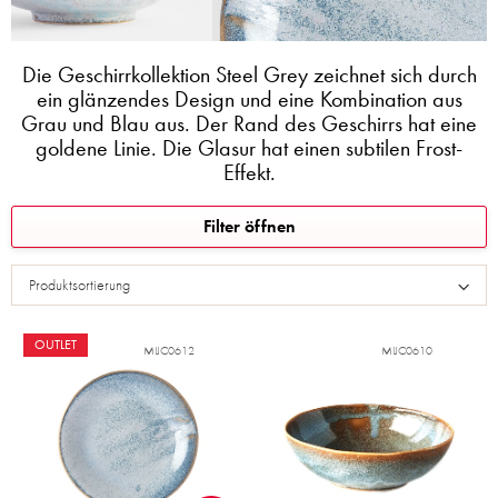
Die Geschirrkollektion Steel Grey zeichnet sich durch
ein glänzendes Design und eine Kombination aus
Grau und Blau aus. Der Rand des Geschirrs hat eine
goldene Linie. Die Glasur hat einen subtilen Frost-
Effekt.
L
Filter öffnen
i
s
Produktsortierung
t
e
d
OUTLET
MIJC0612
MIJC0610
e
r
P
r
o
d