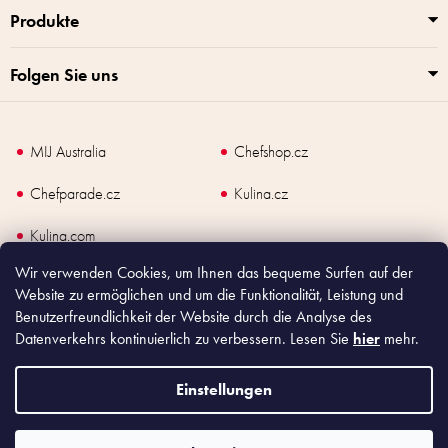
L
i
Produkte
s
t
Folgen Sie uns
e
MIJ Australia
Chefshop.cz
Chefparade.cz
Kulina.cz
Kulina.com
Wir verwenden Cookies, um Ihnen das bequeme Surfen auf der
Website zu ermöglichen und um die Funktionalität, Leistung und
Benutzerfreundlichkeit der Website durch die Analyse des
Datenverkehrs kontinuierlich zu verbessern. Lesen Sie
hier
mehr.
Copyright
2026
Made In Japan Europe. Alle Rechte vorbehalten.
Nach dem Gesetz über Verkaufsunterlagen ist der Verkäufer verpflichtet, dem
Einstellungen
Käufer eine Quittung auszustellen. Gleichzeitig ist er verpflichtet, die
eingegangenen Umsätze online bei der Steuerverwaltung zu registrieren; im Falle
eines technischen Defekts spätestens innerhalb von 48 Stunden.