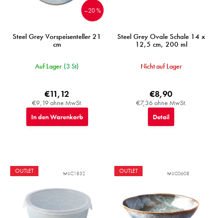
u
–20 %
k
t
e
Steel Grey Vorspeisenteller 21
Steel Grey Ovale Schale 14 x
cm
12,5 cm, 200 ml
Auf Lager
(3 St)
Nicht auf Lager
€11,12
€8,90
€9,19 ohne MwSt.
€7,36 ohne MwSt.
In den Warenkorb
Detail
OUTLET
OUTLET
MIJC1832
MIJC0608