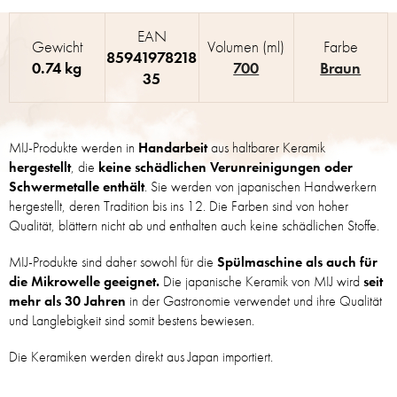
EAN
Gewicht
Volumen (ml)
Farbe
85941978218
0.74 kg
700
Braun
35
MIJ-Produkte werden in
Handarbeit
aus haltbarer Keramik
hergestellt
, die
keine schädlichen Verunreinigungen oder
Schwermetalle enthält
. Sie werden von japanischen Handwerkern
hergestellt, deren Tradition bis ins 12. Die Farben sind von hoher
Qualität, blättern nicht ab und enthalten auch keine schädlichen Stoffe.
MIJ-Produkte sind daher sowohl für die
Spülmaschine als auch für
die Mikrowelle geeignet.
Die japanische Keramik von MIJ wird
seit
mehr als 30 Jahren
in der Gastronomie verwendet und ihre Qualität
und Langlebigkeit sind somit bestens bewiesen.
Die Keramiken werden direkt aus Japan importiert.