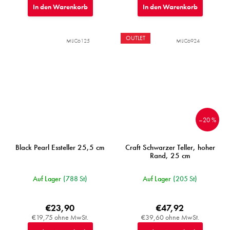
In den Warenkorb
In den Warenkorb
OUTLET
MIJC6125
MIJC6924
–20 %
Black Pearl Essteller 25,5 cm
Craft Schwarzer Teller, hoher
Rand, 25 cm
Auf Lager
(788 St)
Auf Lager
(205 St)
€23,90
€47,92
€19,75 ohne MwSt.
€39,60 ohne MwSt.