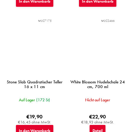
In den Warenkorb
In den Warenkorb
MIJC7175
MIJC2466
Stone Slab Quadratischer Teller
White Blossom Nudelschale 24
16 x 11 cm
cm, 700 ml
Auf Lager
(172 St)
Nicht auf Lager
€19,90
€22,90
€16,45 ohne MwSt.
€18,93 ohne MwSt.
In den Warenkorb
Detail