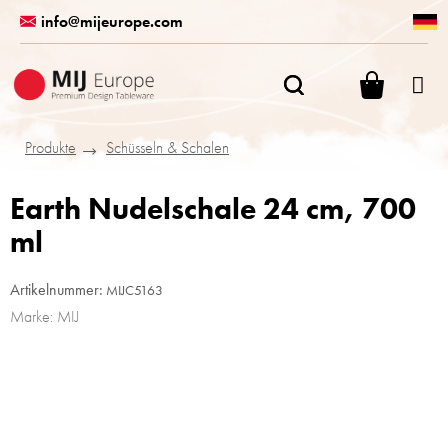
Zum
info@mijeurope.com
Inhalt
springen
WARENK
Produkte
Schüsseln & Schalen
Earth Nudelschale 24 cm, 700
ml
Artikelnummer:
MIJC5163
Marke:
MIJ