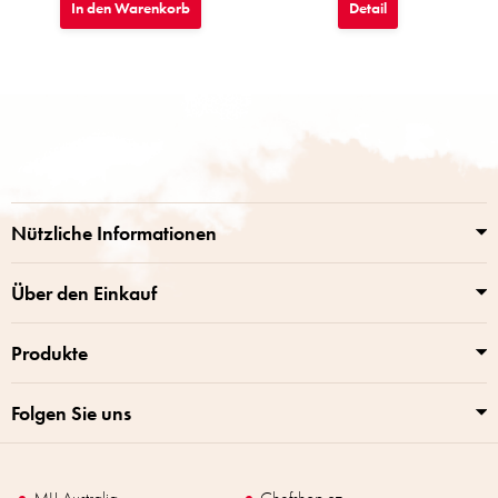
In den Warenkorb
Detail
F
u
ß
z
e
i
Nützliche Informationen
l
e
Über den Einkauf
Produkte
Folgen Sie uns