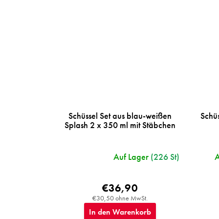
Schüssel Set aus blau-weißen
Schüs
Splash 2 x 350 ml mit Stäbchen
Auf Lager
(226 St)
A
€36,90
€30,50 ohne MwSt.
In den Warenkorb