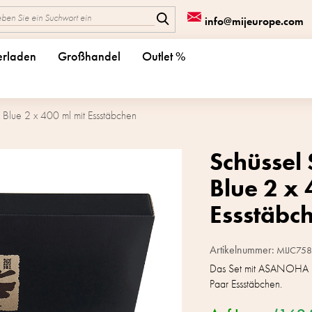
info@mijeurope.com
erladen
Großhandel
Outlet %
 Blue 2 x 400 ml mit Essstäbchen
Schüssel
Blue 2 x 
Essstäbc
Artikelnummer:
MIJC758
Das Set mit ASANOHA R
Paar Essstäbchen.