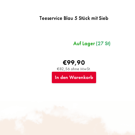
Teeservice Blau 5 Stück mit Sieb
Auf Lager
(27 St)
€99,90
€82,56 ohne MwSt.
In den Warenkorb
F
u
ß
z
e