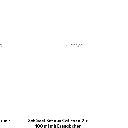
5
MIJC0300
k mit
Schüssel Set aus Cat Face 2 x
400 ml mit Essstäbchen