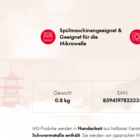
Spülmaschinengeeignet &
Geeignet für die
Mikrowelle
Gewicht
EAN
0.8 kg
859419782323
MIJ-Produkte werden in
Handarbeit
aus haltbarer Kera
Schwermetalle enthält
. Sie werden von japanischen Ha