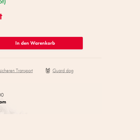
St)
t
In den Warenkorb
sicheren Transport
00
com