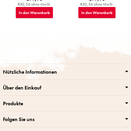
€82,56 ohne MwSt.
€82,56 ohne MwSt.
In den Warenkorb
In den Warenkorb
F
u
ß
z
e
i
Nützliche Informationen
l
e
Über den Einkauf
Produkte
Folgen Sie uns