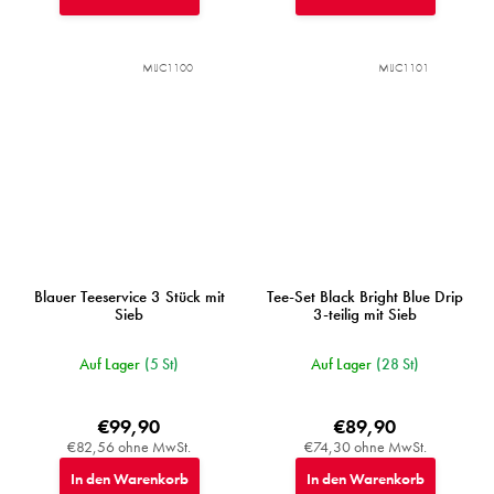
MIJC1100
MIJC1101
Blauer Teeservice 3 Stück mit
Tee-Set Black Bright Blue Drip
Sieb
3-teilig mit Sieb
Auf Lager
(5 St)
Auf Lager
(28 St)
€99,90
€89,90
€82,56 ohne MwSt.
€74,30 ohne MwSt.
In den Warenkorb
In den Warenkorb