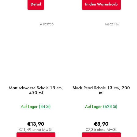
Detail
In den Warenkorb
MIJC3750
MIJC2446
Matt schwarze Schale 15 cm,
Black Pearl Schale 13 cm, 200
450 ml
ml
Auf Lager
(84 St)
Auf Lager
(628 St)
€13,90
€8,90
€11,49 ohne MwSt.
€7,36 ohne MwSt.