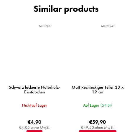
MIJL0932
MIJC2542
Schwarz lackierte Naturholz-
Matt Rechteckiger Teller 33 x
Essstäbchen
19 cm
Nicht auf Lager
Auf Lager
(54 St)
€4,90
€59,90
€4,05 ohne MwSt.
€49,50 ohne MwSt.