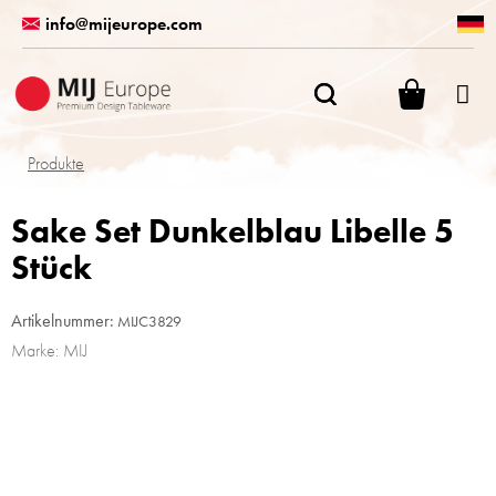
Zum
info@mijeurope.com
Inhalt
springen
WARENK
Produkte
Sake Set Dunkelblau Libelle 5
Stück
Artikelnummer:
MIJC3829
Marke:
MIJ