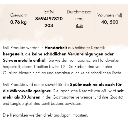
EAN
Durchmesser
Gewicht
Volumen (ml)
8594197820
(cm)
0.76 kg
40
,
500
203
4.5
MIJ-Produkte werden in
Handarbeit
aus haltbarer Keramik
hergestellt
, die
keine schädlichen Verunreinigungen oder
Schwermetalle enthält
. Sie werden von japanischen Handwerkern
hergestellt, deren Tradition bis ins 12. Die Farben sind von hoher
Qualität, blättern nicht ab und enthalten auch keine schädlichen Stoffe.
MIJ-Produkte sind daher sowohl für die
Spülmaschine als auch für
die Mikrowelle geeignet.
Die japanische Keramik von MIJ wird
seit
mehr als 30 Jahren
in der Gastronomie verwendet und ihre Qualität
und Langlebigkeit sind somit bestens bewiesen.
Die Keramiken werden direkt aus Japan importiert.