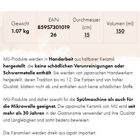
EAN
Durchmesser
Gewicht
Volumen (ml)
85957301019
(cm)
1.07 kg
150
26
15
MIJ-Produkte werden in
Handarbeit
aus haltbarer Keramik
hergestellt
, die
keine schädlichen Verunreinigungen oder
Schwermetalle enthält
. Sie werden von japanischen Handwerkern
hergestellt, deren Tradition bis ins 12. Die Farben sind von hoher
Qualität, blättern nicht ab und enthalten auch keine schädlichen Stoffe.
MIJ-Produkte sind daher sowohl für die
Spülmaschine als auch für
die Mikrowelle geeignet.
Die japanische Keramik von MIJ wird
seit
mehr als 30 Jahren
in der Gastronomie verwendet und ihre Qualität
und Langlebigkeit sind somit bestens bewiesen.
Die Keramiken werden direkt aus Japan importiert.