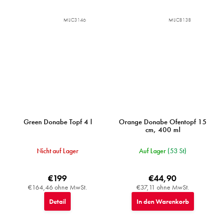
MIJC3146
MIJC8138
Green Donabe Topf 4 l
Orange Donabe Ofentopf 15
cm, 400 ml
Nicht auf Lager
Auf Lager
(53 St)
€199
€44,90
€164,46 ohne MwSt.
€37,11 ohne MwSt.
Detail
In den Warenkorb