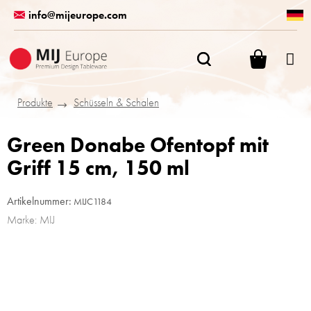
Zum
info@mijeurope.com
Inhalt
springen
WARENK
Produkte
Schüsseln & Schalen
Green Donabe Ofentopf mit
Griff 15 cm, 150 ml
Artikelnummer:
MIJC1184
Marke:
MIJ