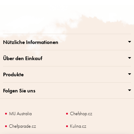
F
u
ß
z
e
i
Nützliche Informationen
l
e
Über den Einkauf
Produkte
Folgen Sie uns
MIJ Australia
Chefshop.cz
Chefparade.cz
Kulina.cz