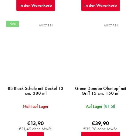
In den Warenkorb
In den Warenkorb
Neu
MIJC1834
MIJC1184
BB Black Schale mit Deckel 13
Green Donabe Ofentopf mit
cm, 380 ml
Griff 15 cm, 150 ml
Nicht auf Lager
Auf Lager
(81 St)
€13,90
€39,90
€11,49 ohne MwSt.
€32,98 ohne MwSt.