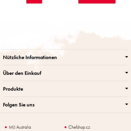
F
u
ß
z
e
i
Nützliche Informationen
l
e
Über den Einkauf
Produkte
Folgen Sie uns
MIJ Australia
Chefshop.cz