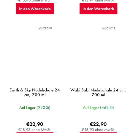
€15,45 ohne MwSt.
€13,97 ohne MwSt.
In den Warenkorb
In den Warenkorb
MIJC9019
MIJC1018
Earth & Sky Nudelschale 24
Wabi Sabi Nudelschale 24 cm,
cm, 700 ml
700 ml
Auf Lager
(220 St)
Auf Lager
(462 St)
€22,90
€22,90
€18,93 ohne MwSt.
€18,93 ohne MwSt.