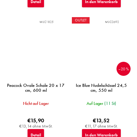
Detail
In den Warenkorb
OUTLET
MIJC1825
MIJC2692
–20 %
Peacock Ovale Schale 20 x 17
Ice Blue Nudelschüssel 24,5
cm, 600 ml
cm, 550 ml
Nicht auf Lager
Auf Lager
(11 St)
€15,90
€13,52
€13,14 ohne MwSt.
€11,17 ohne MwSt.
Detail
In den Warenkorb