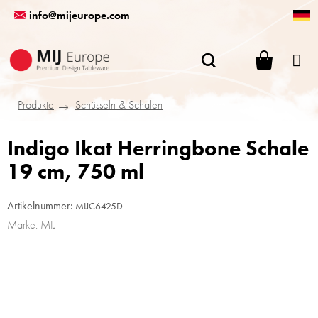
Zum
info@mijeurope.com
Inhalt
springen
WARENK
Produkte
Schüsseln & Schalen
Indigo Ikat Herringbone Schale
19 cm, 750 ml
Artikelnummer:
MIJC6425D
Marke:
MIJ