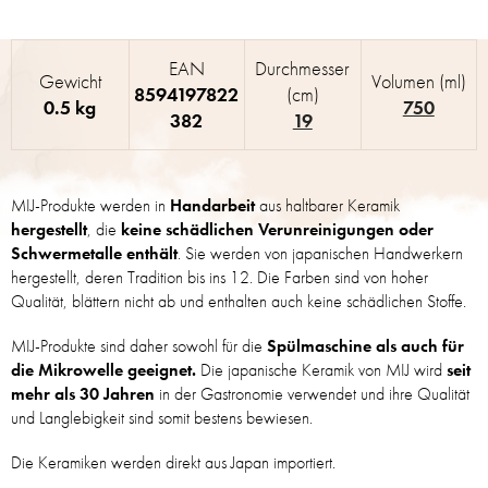
EAN
Durchmesser
Gewicht
Volumen (ml)
8594197822
(cm)
0.5 kg
750
382
19
MIJ-Produkte werden in
Handarbeit
aus haltbarer Keramik
hergestellt
, die
keine schädlichen Verunreinigungen oder
Schwermetalle enthält
. Sie werden von japanischen Handwerkern
hergestellt, deren Tradition bis ins 12. Die Farben sind von hoher
Qualität, blättern nicht ab und enthalten auch keine schädlichen Stoffe.
MIJ-Produkte sind daher sowohl für die
Spülmaschine als auch für
die Mikrowelle geeignet.
Die japanische Keramik von MIJ wird
seit
mehr als 30 Jahren
in der Gastronomie verwendet und ihre Qualität
und Langlebigkeit sind somit bestens bewiesen.
Die Keramiken werden direkt aus Japan importiert.