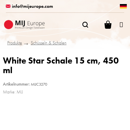
Zum
info@mijeurope.com
Inhalt
springen
WARENK
Produkte
Schüsseln & Schalen
White Star Schale 15 cm, 450
ml
Artikelnummer:
MIJC3270
Marke:
MIJ