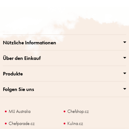
F
u
ß
z
e
i
Nützliche Informationen
l
e
Über den Einkauf
Produkte
Folgen Sie uns
MIJ Australia
Chefshop.cz
Chefparade.cz
Kulina.cz