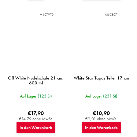
MIJC7970
MIJC8071
Off White Nudelschale 21 cm,
White Star Tapas Teller 17 cm
600 ml
Auf Lager
(123 St)
Auf Lager
(231 St)
€17,90
€10,90
€14,79 ohne MwSt.
€9,01 ohne MwSt.
In den Warenkorb
In den Warenkorb