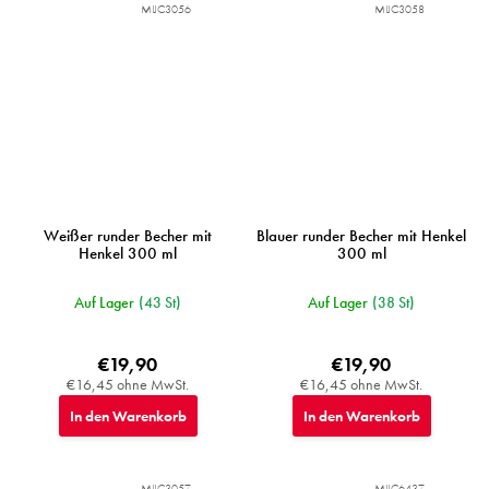
MIJC3056
MIJC3058
Weißer runder Becher mit
Blauer runder Becher mit Henkel
Henkel 300 ml
300 ml
Auf Lager
(43 St)
Auf Lager
(38 St)
€19,90
€19,90
€16,45 ohne MwSt.
€16,45 ohne MwSt.
In den Warenkorb
In den Warenkorb
MIJC3057
MIJC6437