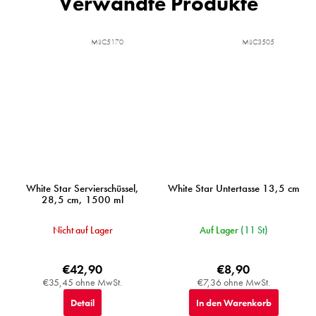
Verwandte Produkte
MIJC5170
MIJC3505
White Star Servierschüssel,
White Star Untertasse 13,5 cm
28,5 cm, 1500 ml
Nicht auf Lager
Auf Lager
(11 St)
€42,90
€8,90
€35,45 ohne MwSt.
€7,36 ohne MwSt.
Detail
In den Warenkorb