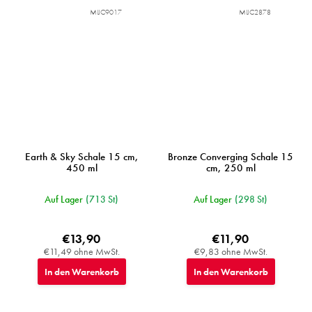
MIJC9017
MIJC2878
Earth & Sky Schale 15 cm,
Bronze Converging Schale 15
450 ml
cm, 250 ml
Auf Lager
(713 St)
Auf Lager
(298 St)
€13,90
€11,90
€11,49 ohne MwSt.
€9,83 ohne MwSt.
In den Warenkorb
In den Warenkorb