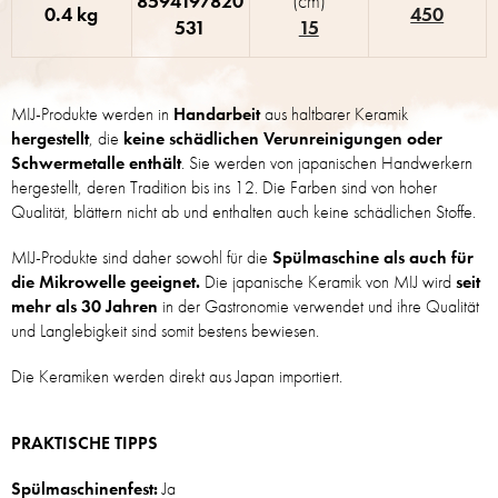
8594197820
(cm)
0.4 kg
450
531
15
MIJ-Produkte werden in
Handarbeit
aus haltbarer Keramik
hergestellt
, die
keine schädlichen Verunreinigungen oder
Schwermetalle enthält
. Sie werden von japanischen Handwerkern
hergestellt, deren Tradition bis ins 12. Die Farben sind von hoher
Qualität, blättern nicht ab und enthalten auch keine schädlichen Stoffe.
MIJ-Produkte sind daher sowohl für die
Spülmaschine als auch für
die Mikrowelle geeignet.
Die japanische Keramik von MIJ wird
seit
mehr als 30 Jahren
in der Gastronomie verwendet und ihre Qualität
und Langlebigkeit sind somit bestens bewiesen.
Die Keramiken werden direkt aus Japan importiert.
PRAKTISCHE TIPPS
Spülmaschinenfest:
Ja