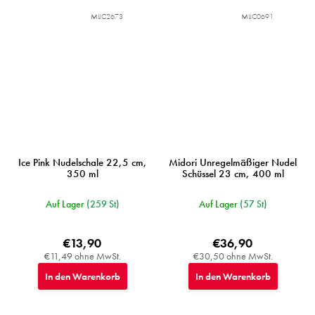
MIJC2673
MIJC0691
Ice Pink Nudelschale 22,5 cm,
Midori Unregelmäßiger Nudel
350 ml
Schüssel 23 cm, 400 ml
Auf Lager
(259 St)
Auf Lager
(57 St)
€13,90
€36,90
€11,49 ohne MwSt.
€30,50 ohne MwSt.
In den Warenkorb
In den Warenkorb