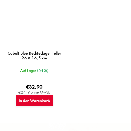
Cobalt Blue Rechteckiger Teller
26 × 16,5 cm
Auf Lager
(54 St)
€32,90
€27,19 ohne MwSt.
In den Warenkorb
F