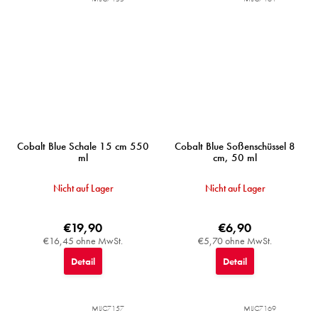
Cobalt Blue Schale 15 cm 550
Cobalt Blue Soßenschüssel 8
ml
cm, 50 ml
Nicht auf Lager
Nicht auf Lager
€19,90
€6,90
€16,45 ohne MwSt.
€5,70 ohne MwSt.
Detail
Detail
MIJC7157
MIJC7169