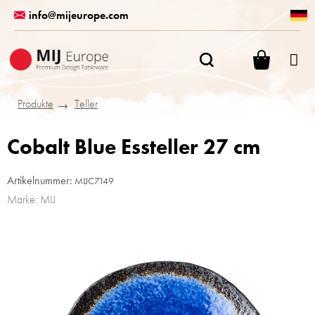
Zum
info@mijeurope.com
Inhalt
springen
WARENK
Produkte
Teller
Cobalt Blue Essteller 27 cm
Artikelnummer:
MIJC7149
Marke:
MIJ