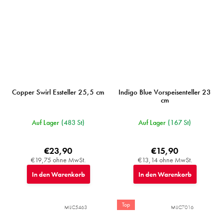
Copper Swirl Essteller 25,5 cm
Indigo Blue Vorspeisenteller 23
cm
Auf Lager
(483 St)
Auf Lager
(167 St)
€23,90
€15,90
€19,75 ohne MwSt.
€13,14 ohne MwSt.
In den Warenkorb
In den Warenkorb
Top
MIJC5463
MIJC7016