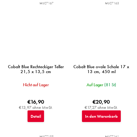
MIJC7167
MIJC7163
Cobalt Blue Rechteckiger Teller
Cobalt Blue ovale Schale 17 x
21,5 x 13,5 cm
13 cm, 450 ml
Nicht auf Lager
Auf Lager
(81 St)
€16,90
€20,90
€13,97 ohne MwSt.
€17,27 ohne MwSt.
Detail
In den Warenkorb
MIJC7155
MIJC7161