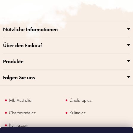
u
ß
z
e
i
Nützliche Informationen
l
e
Über den Einkauf
Produkte
Folgen Sie uns
MIJ Australia
Chefshop.cz
Chefparade.cz
Kulina.cz
Kulina.com