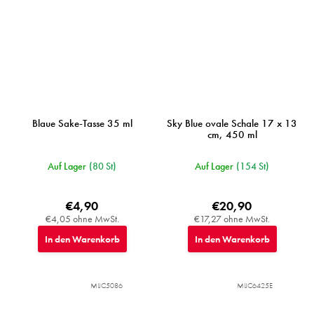
Blaue Sake-Tasse 35 ml
Sky Blue ovale Schale 17 x 13
cm, 450 ml
Auf Lager
(80 St)
Auf Lager
(154 St)
€4,90
€20,90
€4,05 ohne MwSt.
€17,27 ohne MwSt.
In den Warenkorb
In den Warenkorb
MIJC5086
MIJC6425E