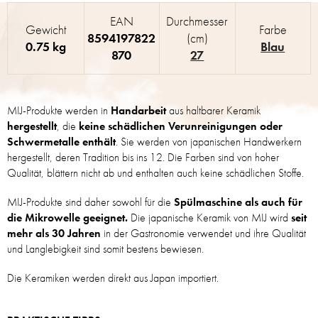
EAN
Durchmesser
Gewicht
Farbe
8594197822
(cm)
0.75 kg
Blau
870
27
MIJ-Produkte werden in
Handarbeit
aus haltbarer Keramik
hergestellt
, die
keine schädlichen Verunreinigungen oder
Schwermetalle enthält
. Sie werden von japanischen Handwerkern
hergestellt, deren Tradition bis ins 12. Die Farben sind von hoher
Qualität, blättern nicht ab und enthalten auch keine schädlichen Stoffe.
MIJ-Produkte sind daher sowohl für die
Spülmaschine als auch für
die Mikrowelle geeignet.
Die japanische Keramik von MIJ wird
seit
mehr als 30 Jahren
in der Gastronomie verwendet und ihre Qualität
und Langlebigkeit sind somit bestens bewiesen.
Die Keramiken werden direkt aus Japan importiert.