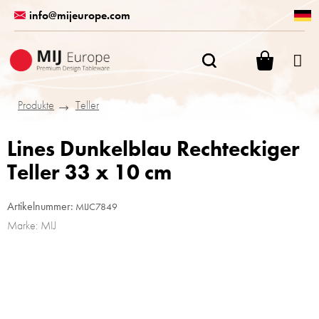
Zum
info@mijeurope.com
Inhalt
springen
WARENK
Produkte
Teller
Lines Dunkelblau Rechteckiger
Teller 33 x 10 cm
Artikelnummer:
MIJC7849
Marke:
MIJ