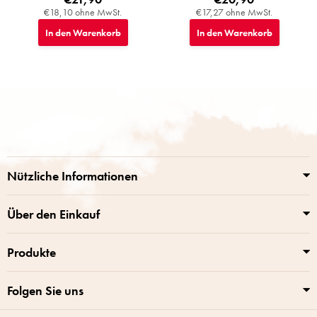
€18,10 ohne MwSt.
€17,27 ohne MwSt.
In den Warenkorb
In den Warenkorb
F
u
ß
z
e
i
Nützliche Informationen
l
e
Über den Einkauf
Produkte
Folgen Sie uns