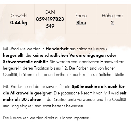
EAN
Gewicht
Farbe
Höhe (cm)
8594197823
0.44 kg
Blau
2
549
MIJ-Produkte werden in
Handarbeit
aus haltbarer Keramik
hergestellt
, die
keine schädlichen Verunreinigungen oder
Schwermetalle enthält
. Sie werden von japanischen Handwerkern
hergestellt, deren Tradition bis ins 12. Die Farben sind von hoher
Qualität, blättern nicht ab und enthalten auch keine schädlichen Stoffe.
MIJ-Produkte sind daher sowohl für die
Spülmaschine als auch für
die Mikrowelle geeignet.
Die japanische Keramik von MIJ wird
seit
mehr als 30 Jahren
in der Gastronomie verwendet und ihre Qualität
und Langlebigkeit sind somit bestens bewiesen.
Die Keramiken werden direkt aus Japan importiert.