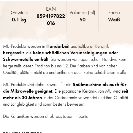
EAN
Gewicht
Volumen (ml)
Farbe
8594197822
0.1 kg
50
Weiß
016
MIJ-Produkte werden in
Handarbeit
aus haltbarer Keramik
hergestellt
, die
keine schädlichen Verunreinigungen oder
Schwermetalle enthält
. Sie werden von japanischen Handwerkern
hergestellt, deren Tradition bis ins 12. Die Farben sind von hoher
Qualität, blättern nicht ab und enthalten auch keine schädlichen Stoffe.
MIJ-Produkte sind daher sowohl für die
Spülmaschine als auch für
die Mikrowelle geeignet.
Die japanische Keramik von MIJ wird
seit
mehr als 30 Jahren
in der Gastronomie verwendet und ihre Qualität
und Langlebigkeit sind somit bestens bewiesen.
Die Keramiken werden direkt aus Japan importiert.