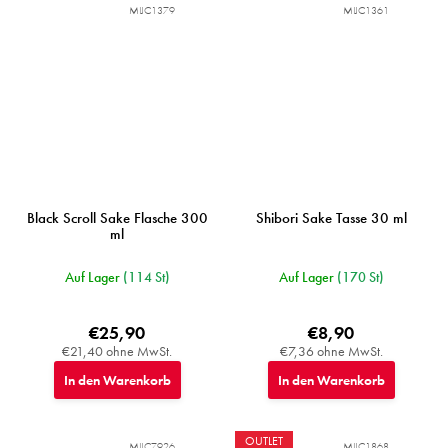
MIJC1379
MIJC1361
Black Scroll Sake Flasche 300
Shibori Sake Tasse 30 ml
ml
Auf Lager
(114 St)
Auf Lager
(170 St)
€25,90
€8,90
€21,40 ohne MwSt.
€7,36 ohne MwSt.
In den Warenkorb
In den Warenkorb
OUTLET
MIJC7926
MIJC1868