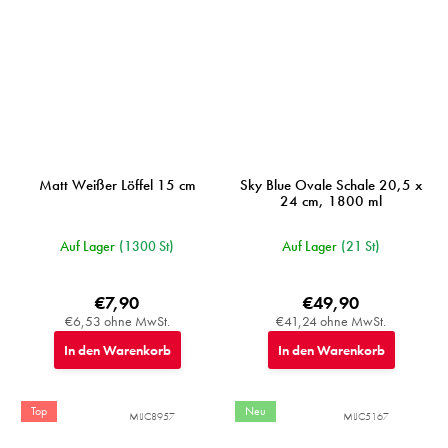
Matt Weißer Löffel 15 cm
Sky Blue Ovale Schale 20,5 x
24 cm, 1800 ml
Auf Lager
(1300 St)
Auf Lager
(21 St)
€7,90
€49,90
€6,53 ohne MwSt.
€41,24 ohne MwSt.
In den Warenkorb
In den Warenkorb
Top
Neu
MIJC8957
MIJC5167