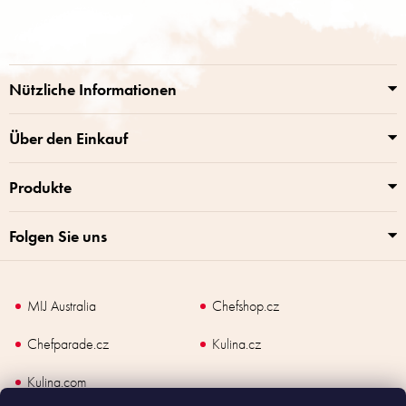
u
ß
z
e
i
Nützliche Informationen
l
e
Über den Einkauf
Produkte
Folgen Sie uns
MIJ Australia
Chefshop.cz
Chefparade.cz
Kulina.cz
Kulina.com