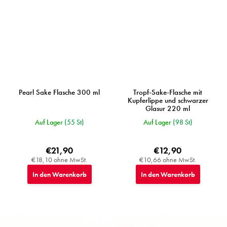
Pearl Sake Flasche 300 ml
Tropf-Sake-Flasche mit
Kupferlippe und schwarzer
Glasur 220 ml
Auf Lager
(55 St)
Auf Lager
(98 St)
€21,90
€12,90
€18,10 ohne MwSt.
€10,66 ohne MwSt.
In den Warenkorb
In den Warenkorb
F