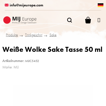
Zum
info@mijeurope.com
Inhalt
springen
WARENK
Produkte
Trinkgeschirr
Sake
Weiße Wolke Sake Tasse 50 ml
Artikelnummer:
MIJC5452
Marke:
MIJ