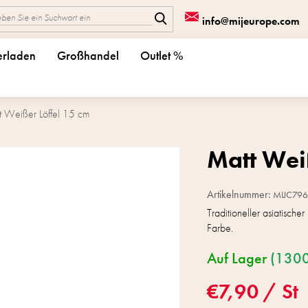
info@mijeurope.com
erladen
Großhandel
Outlet %
 Weißer Löffel 15 cm
Matt Wei
Artikelnummer:
MIJC796
Traditioneller asiatisch
Farbe.
Auf Lager
(1300
€7,90
/ St