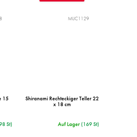
8
MIJC1129
e 15
Shiranami Rechteckiger Teller 22
x 18 cm
98 St)
Auf Lager
(169 St)