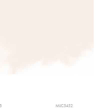
5
MIJC5452