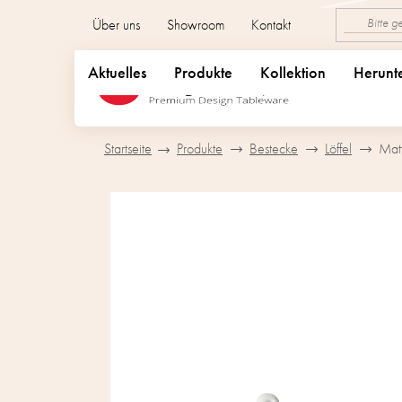
Zum
Über uns
Showroom
Kontakt
Inhalt
springen
Aktuelles
Produkte
Kollektion
Herunt
Startseite
Produkte
Bestecke
Löffel
Matt