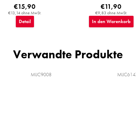
€15,90
€11,90
€13,14 ohne MwSt.
€9,83 ohne MwSt.
Detail
In den Warenkorb
Verwandte Produkte
MIJC9008
MIJC614