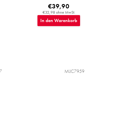
€39,90
€32,98 ohne MwSt.
In den Warenkorb
7
MIJC7959