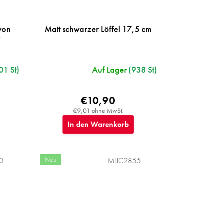
von
Matt schwarzer Löffel 17,5 cm
k
01 St)
Auf Lager
(938 St)
€10,90
€9,01 ohne MwSt.
In den Warenkorb
Neu
0
MIJC2855