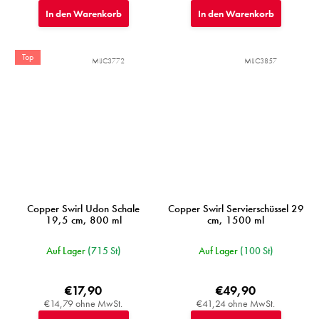
In den Warenkorb
In den Warenkorb
Top
MIJC3772
MIJC3857
Copper Swirl Udon Schale
Copper Swirl Servierschüssel 29
19,5 cm, 800 ml
cm, 1500 ml
Auf Lager
(715 St)
Auf Lager
(100 St)
€17,90
€49,90
€14,79 ohne MwSt.
€41,24 ohne MwSt.