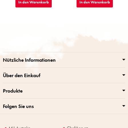
In den Warenkorb
In den Warenkorb
F
u
ß
z
e
i
Nützliche Informationen
l
e
Über den Einkauf
Produkte
Folgen Sie uns