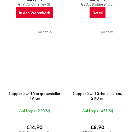
€19,75 ohne MwSt.
€20,58 ohne MwSt.
In den Warenkorb
Detail
MIJC3760
MIJC3824
Copper Swirl Vorspeisenteller
Copper Swirl Schale 13 cm,
19 cm
200 ml
Auf Lager
(220 St)
Auf Lager
(451 St)
€14,90
€8,90