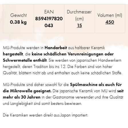
EAN
Durchmesser
Gewicht
Volumen (ml)
8594197820
(cm)
0.38 kg
450
043
15
MIJ-Produkte werden in
Handarbeit
aus haltbarer Keramik
hergestellt
, die
keine schädlichen Verunreinigungen oder
Schwermetalle enthält
. Sie werden von japanischen Handwerkern
hergestellt, deren Tradition bis ins 12. Die Farben sind von hoher
Qualität, blättern nicht ab und enthalten auch keine schädlichen Stoffe.
MIJ-Produkte sind daher sowohl für die
Spülmaschine als auch für
die Mikrowelle geeignet.
Die japanische Keramik von MIJ wird
seit
mehr als 30 Jahren
in der Gastronomie verwendet und ihre Qualität
und Langlebigkeit sind somit bestens bewiesen.
Die Keramiken werden direkt aus Japan importiert.