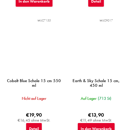
In den Warenkorb
Detail
MIJC7155
MIJC9017
Cobalt Blue Schale 15 cm 550
Earth & Sky Schale 15 cm,
ml
450 ml
Nicht auf Lager
Auf Lager
(713 St)
€19,90
€13,90
€16,45 ohne MwSt.
€11,49 ohne MwSt.
Detail
In den Warenkorb