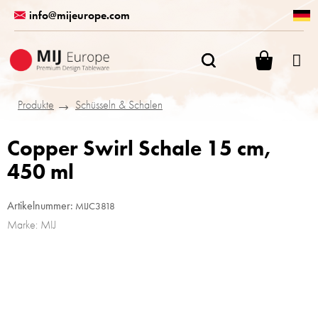
Zum
info@mijeurope.com
Inhalt
springen
WARENK
Produkte
Schüsseln & Schalen
Copper Swirl Schale 15 cm,
450 ml
Artikelnummer:
MIJC3818
Marke:
MIJ