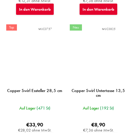
€12,31 ohne MwSt.
€7,36 ohne MwSt.
In den Warenkorb
In den Warenkorb
Top
Neu
MIJC3757
MIJC3825
Copper Swirl Essteller 28,5 cm
Copper Swirl Untertasse 13,5
cm
Auf Lager
(471 St)
Auf Lager
(192 St)
€33,90
€8,90
€28,02 ohne MwSt.
€7,36 ohne MwSt.