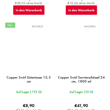
€28,02 ohne MwSt.
€10,66 ohne MwSt.
In den Warenkorb
In den Warenkorb
Neu
MIJC3825
MIJC3806
Copper Swirl Untertasse 13,5
Copper Swirl Servierschüssel 24
cm
cm, 1800 ml
Auf Lager
(192 St)
Auf Lager
(50 St)
€8,90
€41,90