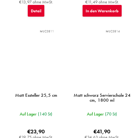
€13,97 ohne MwSt.
€11,49 ohne MwSt.
Detail
In den Warenkorb
MIJC3811
MIJC3814
Matt Essteller 25,5 cm
Matt schwarz Servierschale 24
cm, 1800 ml
Auf Lager
(140 St)
Auf Lager
(70 St)
€23,90
€41,90
€19,75 ohne MwSt.
€34,63 ohne MwSt.