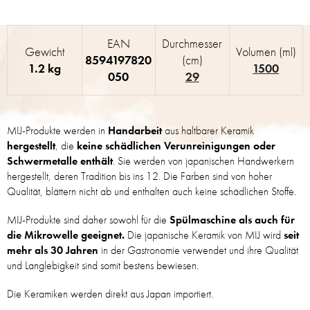
EAN
Durchmesser
Gewicht
Volumen (ml)
8594197820
(cm)
1.2 kg
1500
050
29
MIJ-Produkte werden in
Handarbeit
aus haltbarer Keramik
hergestellt
, die
keine schädlichen Verunreinigungen oder
Schwermetalle enthält
. Sie werden von japanischen Handwerkern
hergestellt, deren Tradition bis ins 12. Die Farben sind von hoher
Qualität, blättern nicht ab und enthalten auch keine schädlichen Stoffe.
MIJ-Produkte sind daher sowohl für die
Spülmaschine als auch für
die Mikrowelle geeignet.
Die japanische Keramik von MIJ wird
seit
mehr als 30 Jahren
in der Gastronomie verwendet und ihre Qualität
und Langlebigkeit sind somit bestens bewiesen.
Die Keramiken werden direkt aus Japan importiert.