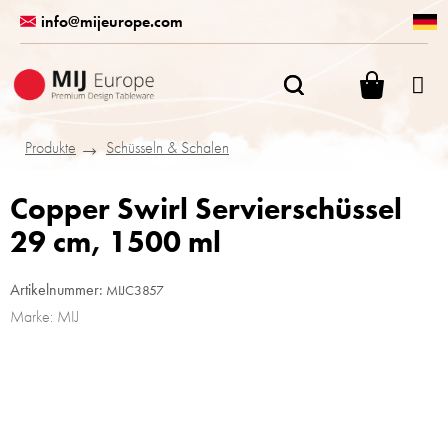
Zum
info@mijeurope.com
Inhalt
springen
WARENK
Produkte
Schüsseln & Schalen
Copper Swirl Servierschüssel
29 cm, 1500 ml
Artikelnummer:
MIJC3857
Marke:
MIJ