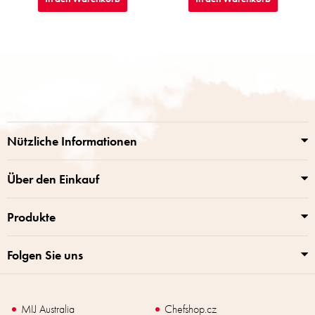
F
u
ß
z
e
i
Nützliche Informationen
l
e
Über den Einkauf
Produkte
Folgen Sie uns
MIJ Australia
Chefshop.cz