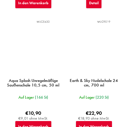
In den Warenkorb
Detail
MIJC5430
MIJC9019
Aqua Splash Unregelmäßige
Earth & Sky Nudelschale 24
Saußenschale 10,5 cm, 50 ml
cm, 700 ml
Auf Lager
(166 St)
Auf Lager
(220 St)
€10,90
€22,90
€9,01 ohne MwSt.
€18,93 ohne MwSt.
In den Warenkorb
In den Warenkorb