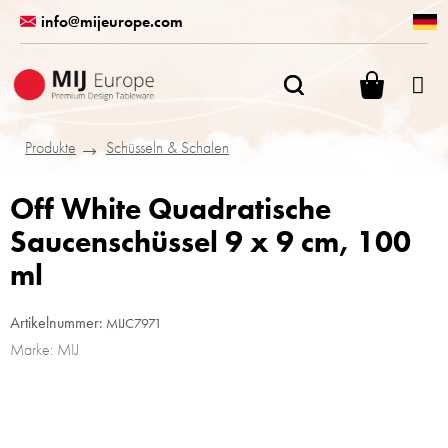
Zum
info@mijeurope.com
Inhalt
springen
WARENK
Produkte
Schüsseln & Schalen
Off White Quadratische
Saucenschüssel 9 x 9 cm, 100
ml
Artikelnummer:
MIJC7971
Marke:
MIJ