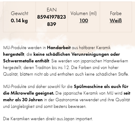
EAN
Gewicht
Volumen (ml)
Farbe
8594197823
0.14 kg
100
Weiß
839
MIJ-Produkte werden in
Handarbeit
aus haltbarer Keramik
hergestellt
, die
keine schädlichen Verunreinigungen oder
Schwermetalle enthält
. Sie werden von japanischen Handwerkern
hergestellt, deren Tradition bis ins 12. Die Farben sind von hoher
Qualität, blättern nicht ab und enthalten auch keine schädlichen Stoffe.
MIJ-Produkte sind daher sowohl für die
Spülmaschine als auch für
die Mikrowelle geeignet.
Die japanische Keramik von MIJ wird
seit
mehr als 30 Jahren
in der Gastronomie verwendet und ihre Qualität
und Langlebigkeit sind somit bestens bewiesen.
Die Keramiken werden direkt aus Japan importiert.