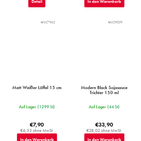
Detail
In den Warenkorb
MIJC7962
MIJC9009
Matt Weißer Löffel 15 cm
Modern Black Sojasauce
Trichter 150 ml
Auf Lager
(1299 St)
Auf Lager
(44 St)
€7,90
€33,90
€6,53 ohne MwSt.
€28,02 ohne MwSt.
In den Warenkorb
In den Warenkorb