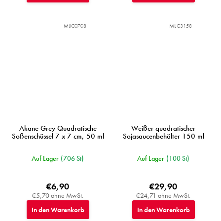
MIJC0708
MIJC3158
Akane Grey Quadratische
Weißer quadratischer
Soßenschüssel 7 x 7 cm, 50 ml
Sojasaucenbehälter 150 ml
Auf Lager
(706 St)
Auf Lager
(100 St)
€6,90
€29,90
€5,70 ohne MwSt.
€24,71 ohne MwSt.
In den Warenkorb
In den Warenkorb