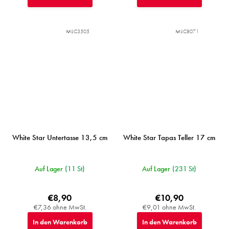
MIJC3505
MIJC8071
White Star Untertasse 13,5 cm
White Star Tapas Teller 17 cm
Auf Lager
(11 St)
Auf Lager
(231 St)
€8,90
€10,90
€7,36 ohne MwSt.
€9,01 ohne MwSt.
In den Warenkorb
In den Warenkorb