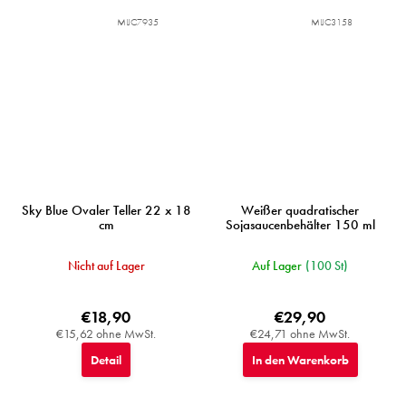
MIJC7935
MIJC3158
Sky Blue Ovaler Teller 22 x 18
Weißer quadratischer
cm
Sojasaucenbehälter 150 ml
Nicht auf Lager
Auf Lager
(100 St)
€18,90
€29,90
€15,62 ohne MwSt.
€24,71 ohne MwSt.
Detail
In den Warenkorb