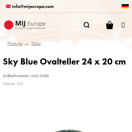
Zum
info@mijeurope.com
Inhalt
springen
WARENK
Produkte
Teller
Sky Blue Ovalteller 24 x 20 cm
Artikelnummer:
MIJC5088
Marke:
MIJ