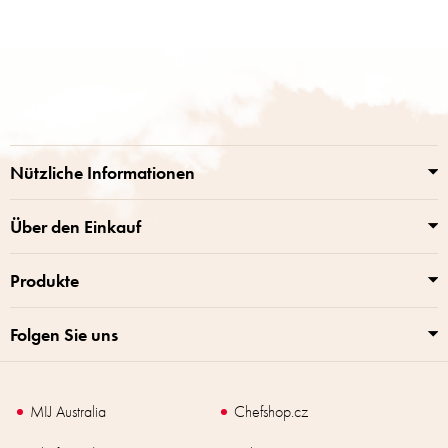
F
u
ß
z
e
i
Nützliche Informationen
l
e
Über den Einkauf
Produkte
Folgen Sie uns
MIJ Australia
Chefshop.cz