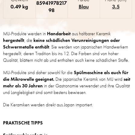
85941978217
0.49 kg
Blau
3.5
98
MIJ-Produkte werden in
Handarbeit
aus haltbarer Keramik
hergestellt
, die
keine schädlichen Verunreinigungen oder
Schwermetalle enthält
. Sie werden von japanischen Handwerkern
hergestellt, deren Tradition bis ins 12. Die Farben sind von hoher
Qualität, blättern nicht ab und enthalten auch keine schädlichen Stoffe.
MIJ-Produkte sind daher sowohl für die
Spülmaschine als auch für
die Mikrowelle geeignet.
Die japanische Keramik von MIJ wird
seit
mehr als 30 Jahren
in der Gastronomie verwendet und ihre Qualität
und Langlebigkeit sind somit bestens bewiesen.
Die Keramiken werden direkt aus Japan importiert.
PRAKTISCHE TIPPS