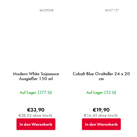
MIJC9008
MIJC7157
Modern White Sojasauce
Cobalt Blue Ovalteller 24 x 20
Ausgießer 150 ml
cm
Auf Lager
(577 St)
Auf Lager
(53 St)
€33,90
€19,90
€28,02 ohne MwSt.
€16,45 ohne MwSt.
In den Warenkorb
In den Warenkorb