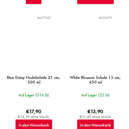
MIJC7945
MIJC2470
Blue Daisy Nudelschale 21 cm,
White Blossom Schale 15 cm,
500 ml
450 ml
Auf Lager
(316 St)
Auf Lager
(22 St)
€17,90
€13,90
€14,79 ohne MwSt.
€11,49 ohne MwSt.
In den Warenkorb
In den Warenkorb