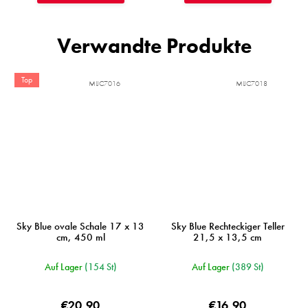
Verwandte Produkte
Top
MIJC7016
MIJC7018
Sky Blue ovale Schale 17 x 13
Sky Blue Rechteckiger Teller
cm, 450 ml
21,5 x 13,5 cm
Auf Lager
(154 St)
Auf Lager
(389 St)
€20,90
€16,90