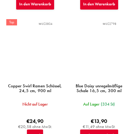
In den Warenkorb
In den Warenkorb
Top
MIJC3804
MIJC2798
Copper Swirl Ramen Schüssel,
Blue Daisy unregelmäßige
24,5 cm, 900 ml
Schale 16,5 cm, 300 ml
Nicht auf Lager
Auf Lager
(334 St)
€24,90
€13,90
€20,58 ohne MwSt.
€11,49 ohne MwSt.