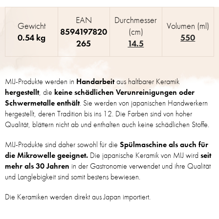
EAN
Durchmesser
Gewicht
Volumen (ml)
8594197820
(cm)
0.54 kg
550
265
14.5
MIJ-Produkte werden in
Handarbeit
aus haltbarer Keramik
hergestellt
, die
keine schädlichen Verunreinigungen oder
Schwermetalle enthält
. Sie werden von japanischen Handwerkern
hergestellt, deren Tradition bis ins 12. Die Farben sind von hoher
Qualität, blättern nicht ab und enthalten auch keine schädlichen Stoffe.
MIJ-Produkte sind daher sowohl für die
Spülmaschine als auch für
die Mikrowelle geeignet.
Die japanische Keramik von MIJ wird
seit
mehr als 30 Jahren
in der Gastronomie verwendet und ihre Qualität
und Langlebigkeit sind somit bestens bewiesen.
Die Keramiken werden direkt aus Japan importiert.