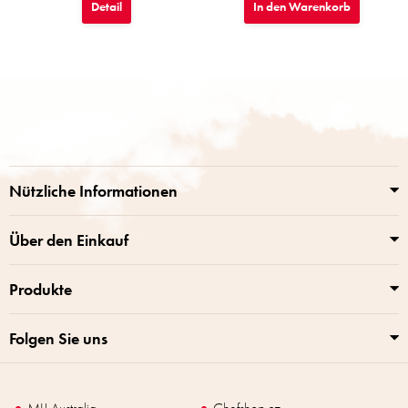
Detail
In den Warenkorb
F
u
ß
z
e
i
Nützliche Informationen
l
e
Über den Einkauf
Produkte
Folgen Sie uns