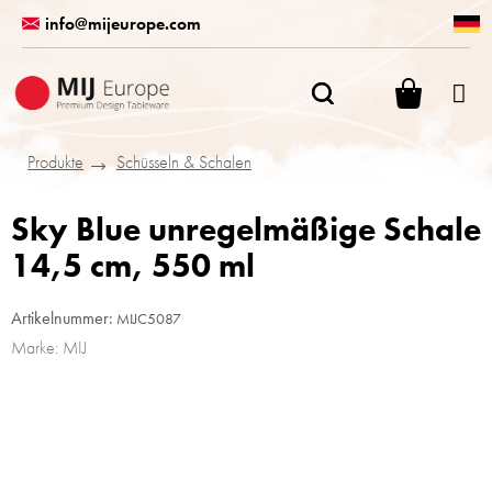
Zum
info@mijeurope.com
Inhalt
springen
WARENK
Produkte
Schüsseln & Schalen
Sky Blue unregelmäßige Schale
14,5 cm, 550 ml
Artikelnummer:
MIJC5087
Marke:
MIJ